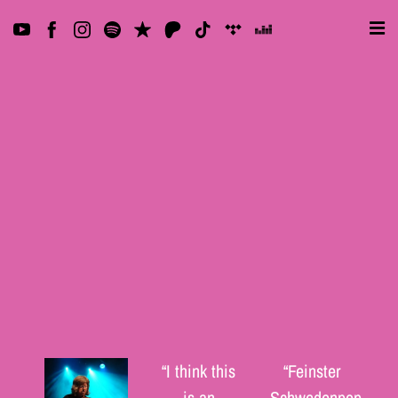
“
I think this
“
Feinster
is an
Schwedenpop