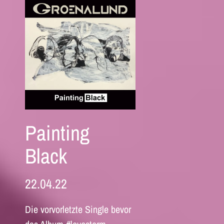
Painting
Black
22.04.22
Die vorvorletzte Single bevor