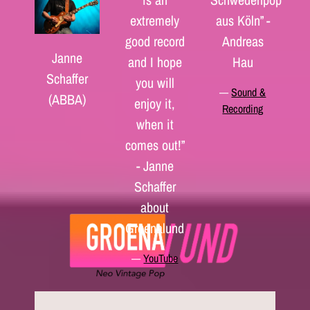
extremely
aus Köln” -
good record
Andreas
Janne
and I hope
Hau
Schaffer
you will
—
Sound &
(ABBA)
enjoy it,
Recording
when it
comes out!”
- Janne
Schaffer
about
Groenalund
—
YouTube